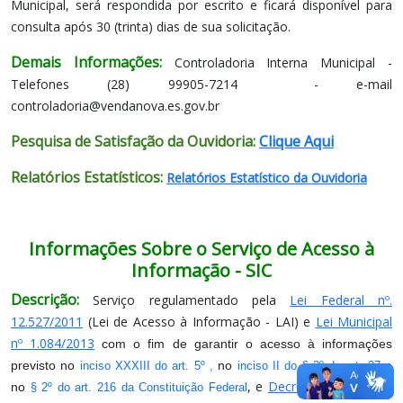
Municipal, será respondida por escrito e ficará disponível para
consulta após 30 (trinta) dias de sua solicitação.
Demais Informações:
Controladoria Interna Municipal -
Telefones (28) 99905-7214 - e-mail
controladoria@vendanova.es.gov.br
Pesquisa de Satisfação da Ouvidoria:
Clique Aqui
Relatórios Estatísticos:
Relatórios Estatístico da Ouvidoria
Informações Sobre o Serviço de Acesso à
Informação - SIC
Descrição:
Serviço regulamentado pela
Lei Federal nº.
12.527/2011
(Lei de Acesso à Informação - LAI) e
Lei Municipal
nº 1.084/2013
com o fim de garantir o acesso à informações
previsto no
no
e
inciso XXXIII do art. 5º ,
inciso II do § 3º do art. 37
, e
Decreto Municipal nº
no
§ 2º do art. 216 da Constituição Federal