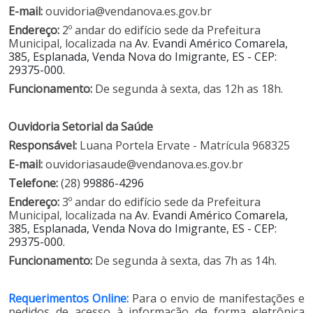
E-mail:
ouvidoria@vendanova.es.gov.br
Endereço:
2º andar do edifício sede da Prefeitura
Municipal, localizada na
Av. Evandi Américo Comarela,
385, Esplanada, Venda Nova do Imigrante, ES - CEP:
29375-000.
Funcionamento:
De segunda à sexta, das 12h as 18h.
Ouvidoria Setorial da Saúde
Responsável:
Luana Portela Ervate -
Matrícula 968325
E-mail:
ouvidoriasaude@vendanova.es.gov.br
Telefone:
(28)
9988
6-4296
Endereço:
3
º andar do edifício sede da Prefeitura
Municipal, localizada na
Av. Evandi Américo Comarela,
385, Esplanada, Venda Nova do Imigrante, ES - CEP:
29375-000.
Funcionamento:
De segunda à sexta, das 7h as 14h.
Requerimentos Online:
Para o envio de manifestações e
pedidos de acesso à informação de forma eletrônica