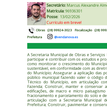
Secretário:
Marcus Alexandre Alm
Matrícula:
96936301
Posse:
13/02/2026
Currículo em breve!
Obras
(28) 99924-3023 F
iscalização
(28) 999
Prefeitura
@vendanova.es
A Secretaria Municipal de Obras e Serviços 
p
articipar e contribuir com os estudos e pr
como monitorar o crescimento do Município
sustentável, em conformidade com as diretr
do Município;
ssegurar a aplicação das p
A
público municipal fazendo valer o código d
Técnico do Município, em articulação co
Fazenda;
onstruir, manter e conservar a
C
edificações, de macro e micro paisagism
fracionamento e parcelamento do solo e de 
articulação com a Secretaria Municipal 
Prefeitura;
onstruir, pavimentar e conserv
C