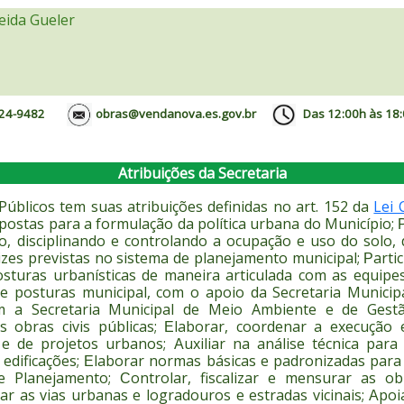
eida Gueler
24-9482
obras
@vendanova.es.gov.br
Das 12:00h às 18:
Atribuições da Secretaria
Públicos tem suas atribuições definidas no art. 152 da
Lei 
opostas para a formulação da política urbana do Município;
, disciplinando e controlando a ocupação e uso do solo,
izes previstas no sistema de planejamento municipal;
arti
P
osturas urbanísticas de maneira articulada com as equipe
e posturas municipal, com o apoio da Secretaria Municipa
m a Secretaria Municipal de Meio Ambiente e de Gestão
s obras civis públicas;
laborar, coordenar a execução 
E
o e de projetos urbanos;
uxiliar na análise técnica par
A
edificações;
laborar normas básicas e padronizadas para
E
de Planejamento;
ontrolar, fiscalizar e mensurar as ob
C
ar as vias urbanas e logradouros e estradas vicinais;
poi
A