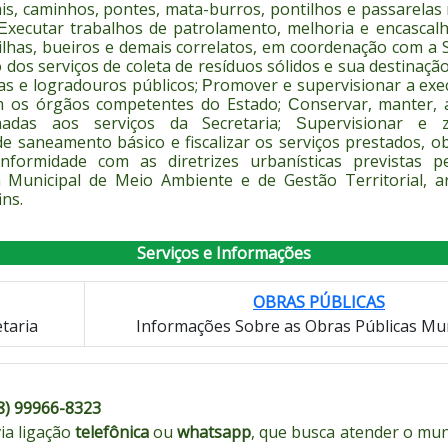
is, caminhos, pontes, mata-burros, pontilhos e passarelas
xecutar trabalhos de
patrolamento
, melhoria e encascal
E
has, bueiros e demais correlatos, em coordenação com a Se
dos serviços de coleta de resíduos sólidos e sua destinação f
ias e logradouros públicos;
romover e supervisionar a exec
P
om os órgãos competentes do Estado;
onservar, manter, 
C
nadas aos serviços da Secretaria;
upervisionar e 
S
de saneamento básico e fiscalizar os serviços prestados, 
formidade com as diretrizes urbanísticas previstas p
 Municipal de Meio Ambiente e de Gestão Territorial, a
ns.
Serviços e Informações
OBRAS PÚBLICAS
etaria
Informações Sobre as Obras Públicas Mun
8) 99966-8323
ia ligação
telefônica
ou
whatsapp
, que busca atender o mun