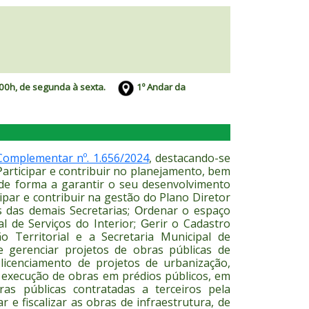
00h, de segunda à sexta.
1
º Andar da
Complementar nº. 1.656/2024
, destacando-se
articipar e contribuir no planejamento, bem
P
 de forma a garantir o seu desenvolvimento
cipar e contribuir na gestão do Plano Diretor
s das demais Secretarias;
rdenar o espaço
O
l de Serviços do Interior;
erir o Cadastro
G
 Territorial e a Secretaria Municipal de
e gerenciar projetos de obras públicas de
a licenciamento de projetos de urbanização,
 execução de obras em prédios públicos, em
ras públicas contratadas a terceiros pela
ar e fiscalizar as obras de infraestrutura, de