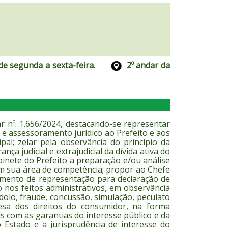
 de segunda a sexta-feira.
2º andar da
r nº. 1.656/2024, destacando-se representar
ia e assessoramento jurídico ao Prefeito e aos
al; zelar pela observância do princípio da
ça judicial e extrajudicial da dívida ativa do
binete do Prefeito a preparação e/ou análise
 em sua área de competência; propor ao Chefe
amento de representação para declaração de
o nos feitos administrativos, em observância
 dolo, fraude, concussão, simulação, peculato
fesa dos direitos do consumidor, na forma
 com as garantias do interesse público e da
o Estado e a jurisprudência de interesse do