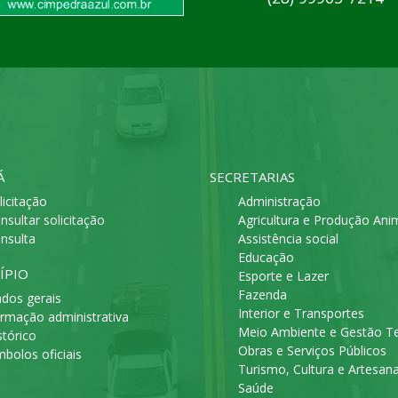
Á
SECRETARIAS
licitação
Administração
nsultar solicitação
Agricultura e Produção Ani
nsulta
Assistência social
Educação
ÍPIO
Esporte e Lazer
Fazenda
dos gerais
Interior e Transportes
rmação administrativa
Meio Ambiente e Gestão Ter
stórico
Obras e Serviços Públicos
mbolos oficiais
Turismo, Cultura e Artesan
Saúde