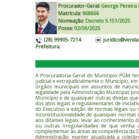
Procurador-Geral:
George Pereira 
Matrícula:
968666
Nomeação:
Decreto 5.151/2025
Posse:
02/06/2025
(28) 99905-7214
juridico@ven
Prefeitura.
A Procuradoria-Geral do Município-PGM tem 
judicial e extrajudicialmente o Município, em
órgãos municipais em assuntos de natureza
legalidade pela Administração Municipal; prom
Município e de quaisquer outras dívidas que
dos atos legais e regulamentares de iniciat
do Executivo a edição de normas legais ou
inconstitucionalidade de quaisquer normas q
aos ditames legais; levar ao conhecimento da
ou outras irregularidades de que venha a
complementar às áreas de competência da De
Administração; manter atualizada a coletân