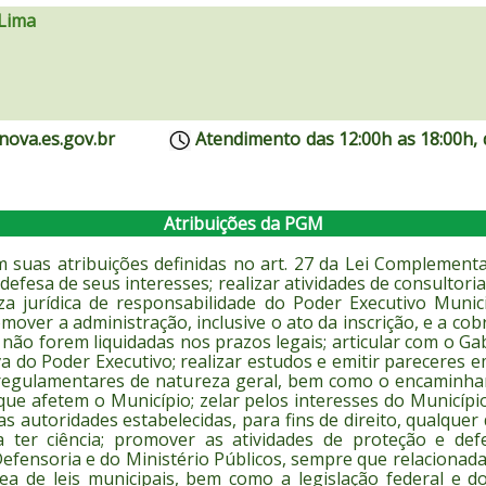
Lima
danova.es.gov.br
Atendimento das 12:00h as 18:00h,
Atribuições da PGM
suas atribuições definidas no art. 27 da Lei Complementa
 defesa de seus interesses; realizar atividades de consultor
 jurídica de responsabilidade do Poder Executivo Municip
over a administração, inclusive o ato da inscrição, e a cobran
 não forem liquidadas nos prazos legais; articular com o Ga
iva do Poder Executivo; realizar estudos e emitir pareceres
 regulamentares de natureza geral, bem como o encaminh
ue afetem o Município; zelar pelos interesses do Municípi
s autoridades estabelecidas, para fins de direito, qualquer
 ter ciência; promover as atividades de proteção e de
fensoria e do Ministério Públicos, sempre que relacionadas
ea de leis municipais, bem como a legislação federal e d